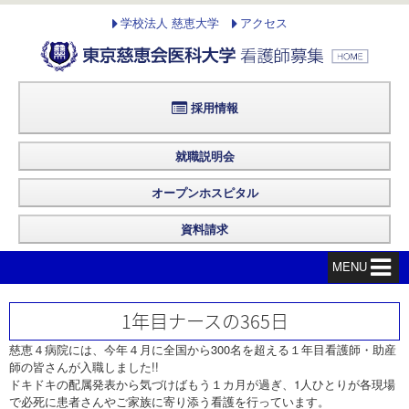
学校法人 慈恵大学
アクセス
採用情報
就職説明会
オープンホスピタル
資料請求
MENU
1年目ナースの365日
慈恵４病院には、今年４月に全国から300名を超える１年目看護師・助産
師の皆さんが入職しました!!
ドキドキの配属発表から気づけばもう１カ月が過ぎ、1人ひとりが各現場
で必死に患者さんやご家族に寄り添う看護を行っています。