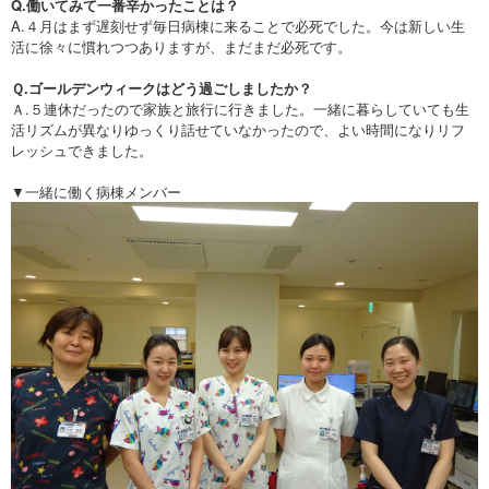
Q.働いてみて一番辛かったことは？
A.４月はまず遅刻せず毎日病棟に来ることで必死でした。今は新しい生
活に徐々に慣れつつありますが、まだまだ必死です。
Ｑ.ゴールデンウィークはどう過ごしましたか？
Ａ.５連休だったので家族と旅行に行きました。一緒に暮らしていても生
活リズムが異なりゆっくり話せていなかったので、よい時間になりリフ
レッシュできました。
▼一緒に働く病棟メンバー