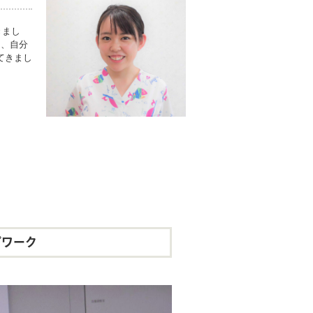
きまし
と、自分
てきまし
プワーク