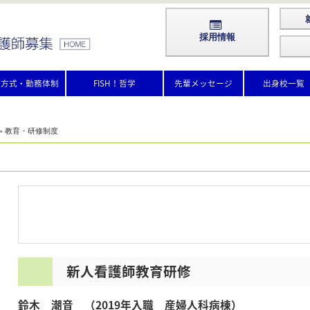
採用情報
護方式・勤務体制
FISH！哲学
先輩メッセージ
出身校一覧
» 教育・研修制度
新人看護師教育研修
鈴木 潮音 （2019年入職 産婦人科病棟）