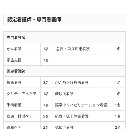
認定看護師・専門看護師
専門看護師
がん看護
1名
急性・重症疾患看護
1名
家族支援
1名
認定看護師
救急看護
3名
がん放射線療法看護
1名
クリティアルケア
1名
糖尿病看護
1名
手術看護
1名
脳卒中リハビリテーション看護
1名
皮膚・排泄ケア
2名
摂食・嚥下障害看護
1名
緩和ケア
2名
認知症看護
2名