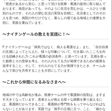
「慈恵があるから安心」と思って頂ける医療・看護の提供に取り組んで
おります。病息があっても、そのように生活を営むかは、一人ひとり個
別のものです。その人の望む生活の実現を目標に、生活者としてのその
人を見つめ、病院の中だけでなく、暮らしの場である地域との連携を大
切に、実践を重ねています。
～ナイチンゲールの教えを実践に！～
F.ナイチンゲールは「病気ではなく、病人を看護せよ」また、「自分自身
の五感によってとらえた、様々な印象について、行き届いたこころを向
ける訓練された力-これが看護の必須条件」と述べています。五感を使っ
た観察とその意味を考え、その人のもてる力が発揮できるための最善を
追求すること。そして、その人のもてる力が発揮できたとき、チームみ
んなで喜びを共有することを大切にしています。
～これから仲間になるみなさまへ～
地域の中では高齢化が進み、医療チームの中で看護師の役割は、ますま
す大きくなっています。患者さんが抱える様々な困難を乗り超えるに
は、看護師だからできること、看護師が専門性をもってやらなければな
らないことがあります。実践では「相手の立場に立つ」こと、「確かな